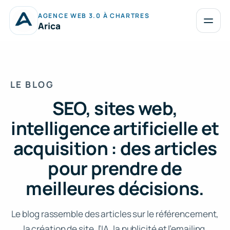
Aller
AGENCE WEB 3.0 À CHARTRES
au
Ouvrir
Arica
le
contenu
menu
LE BLOG
SEO, sites web,
intelligence artificielle et
acquisition : des articles
pour prendre de
meilleures décisions.
Le blog rassemble des articles sur le référencement,
la création de site, l’IA, la publicité et l’emailing.