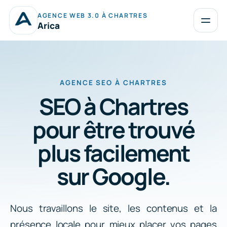
Aller
AGENCE WEB 3.0 À CHARTRES
au
Ouvrir
Arica
le
contenu
menu
AGENCE SEO À CHARTRES
SEO à Chartres
pour être trouvé
plus facilement
sur Google.
Nous travaillons le site, les contenus et la
présence locale pour mieux placer vos pages