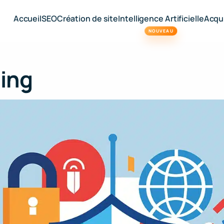
Accueil
SEO
Création de site
Intelligence Artificielle
Acqui
NOUVEAU
ling