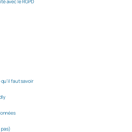
ité avec le RGPD
qu’il faut savoir
dly
 données
u pas)