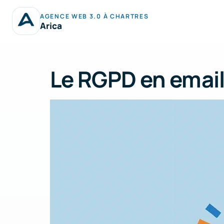
Aller
AGENCE WEB 3.0 À CHARTRES
au
Arica
contenu
Le RGPD en emai