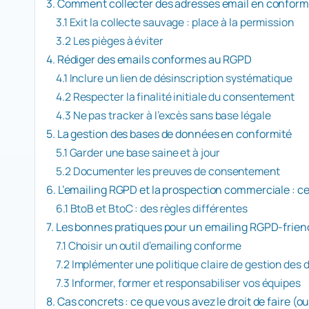
3. Comment collecter des adresses email en conform
3.1 Exit la collecte sauvage : place à la permission
3.2 Les pièges à éviter
4. Rédiger des emails conformes au RGPD
4.1 Inclure un lien de désinscription systématique
4.2 Respecter la finalité initiale du consentement
4.3 Ne pas tracker à l’excès sans base légale
5. La gestion des bases de données en conformité
5.1 Garder une base saine et à jour
5.2 Documenter les preuves de consentement
6. L’emailing RGPD et la prospection commerciale : ce 
6.1 BtoB et BtoC : des règles différentes
7. Les bonnes pratiques pour un emailing RGPD-frien
7.1 Choisir un outil d’emailing conforme
7.2 Implémenter une politique claire de gestion des
7.3 Informer, former et responsabiliser vos équipes
8. Cas concrets : ce que vous avez le droit de faire (o