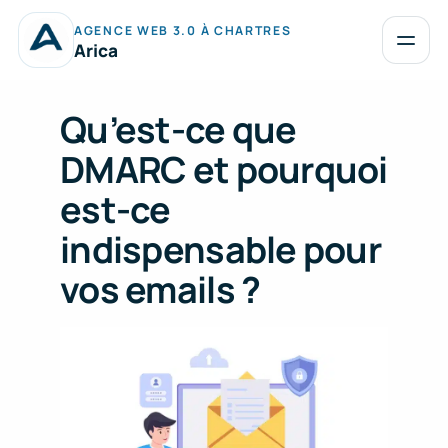
Aller
AGENCE WEB 3.0 À CHARTRES
au
Ouvrir
Arica
le
contenu
menu
Qu’est-ce que
DMARC et pourquoi
est-ce
indispensable pour
vos emails ?