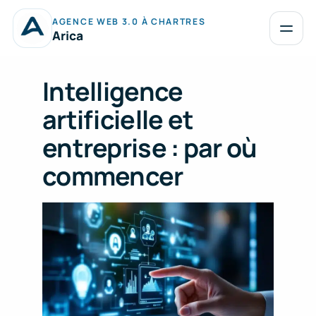
Aller
AGENCE WEB 3.0 À CHARTRES
au
Ouvrir
Arica
le
contenu
menu
Intelligence
artificielle et
entreprise : par où
commencer