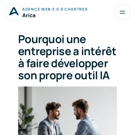
Aller
AGENCE WEB 3.0 À CHARTRES
au
Ouvrir
Arica
le
contenu
menu
Pourquoi une
entreprise a intérêt
à faire développer
son propre outil IA