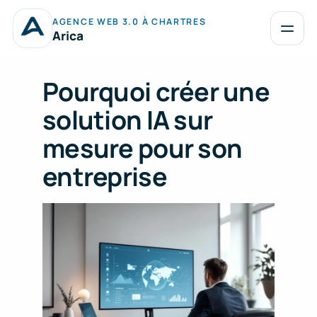
Aller
AGENCE WEB 3.0 À CHARTRES
au
Ouvrir
Arica
le
contenu
menu
Pourquoi créer une
solution IA sur
mesure pour son
entreprise