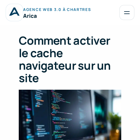
Aller
AGENCE WEB 3.0 À CHARTRES
au
Ouvrir
Arica
le
contenu
menu
Comment activer
le cache
navigateur sur un
site