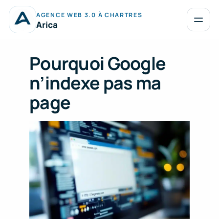
Aller
AGENCE WEB 3.0 À CHARTRES
au
Ouvrir
Arica
le
contenu
menu
Pourquoi Google
n’indexe pas ma
page