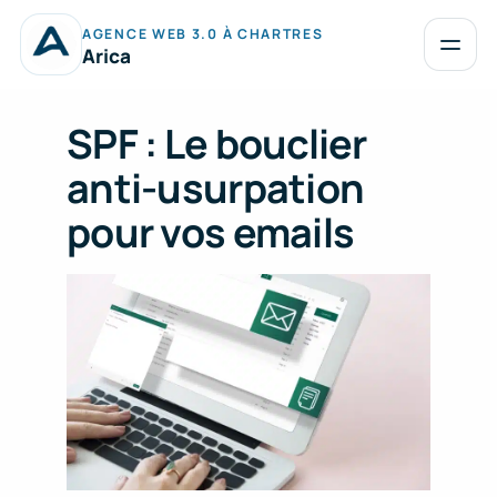
Aller
AGENCE WEB 3.0 À CHARTRES
au
Ouvrir
Arica
le
contenu
menu
SPF : Le bouclier
anti-usurpation
pour vos emails