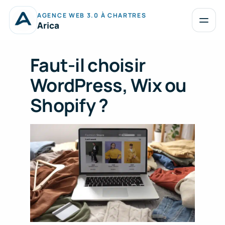
Aller
AGENCE WEB 3.0 À CHARTRES
au
Ouvrir
Arica
le
contenu
menu
Faut-il choisir
WordPress, Wix ou
Shopify ?