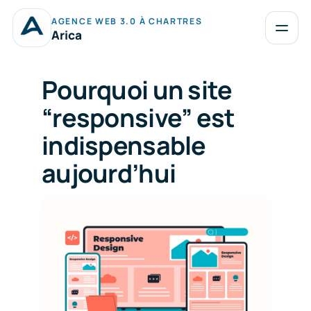
Aller
AGENCE WEB 3.0 À CHARTRES
au
Ouvrir
Arica
le
contenu
menu
Pourquoi un site
“responsive” est
indispensable
aujourd’hui