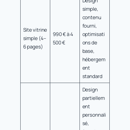
Design
simple,
contenu
fourni,
Site vitrine
990 € à 4
optimisati
simple (4–
500 €
ons de
6 pages)
base,
hébergem
ent
standard
Design
partiellem
ent
personnali
sé,