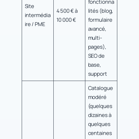
fonctionna
Site
4 500 € à
lités (blog,
intermédia
10 000 €
formulaire
ire / PME
avancé,
multi-
pages),
SEO de
base,
support
Catalogue
modéré
(quelques
dizaines à
quelques
centaines