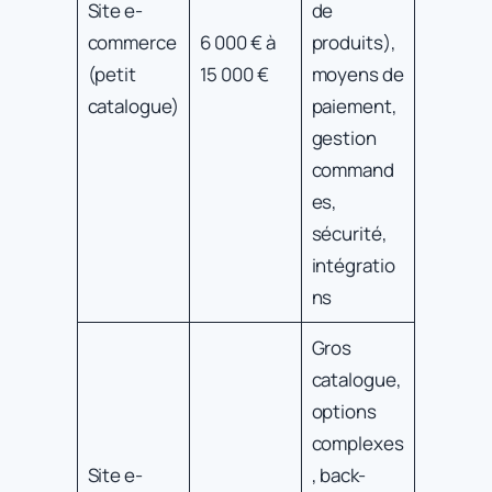
Site e-
de
commerce
6 000 € à
produits),
(petit
15 000 €
moyens de
catalogue)
paiement,
gestion
command
es,
sécurité,
intégratio
ns
Gros
catalogue,
options
complexes
Site e-
, back-