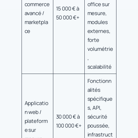
commerce
office sur
15 000 € à
avancé /
mesure,
50 000 €+
marketpla
modules
ce
externes,
forte
volumétrie
,
scalabilité
Fonctionn
alités
spécifique
Applicatio
s, API,
n web /
30 000 € à
sécurité
plateform
100 000 €+
poussée,
e sur
infrastruct