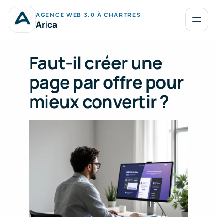
Aller
AGENCE WEB 3.0 À CHARTRES
au
Ouvrir
Arica
le
contenu
menu
Faut-il créer une
page par offre pour
mieux convertir ?