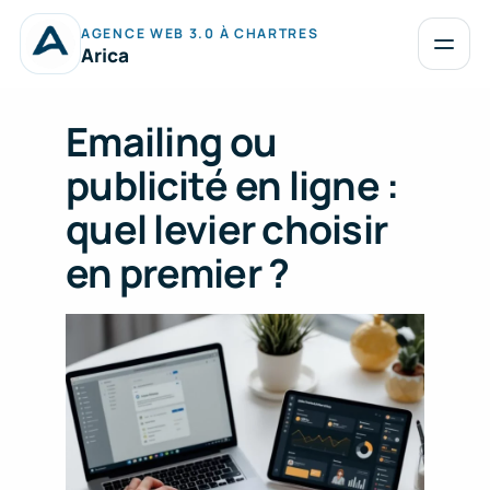
Aller
AGENCE WEB 3.0 À CHARTRES
au
Ouvrir
Arica
le
contenu
menu
Emailing ou
publicité en ligne :
quel levier choisir
en premier ?