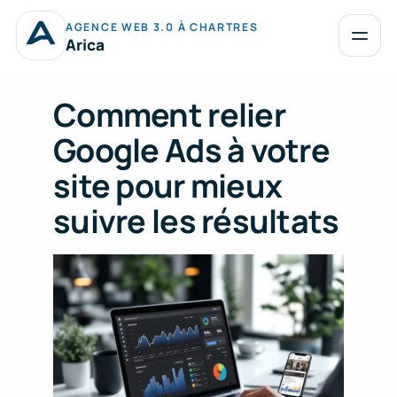
Aller
AGENCE WEB 3.0 À CHARTRES
au
Ouvrir
Arica
le
contenu
menu
Comment relier
Google Ads à votre
site pour mieux
suivre les résultats