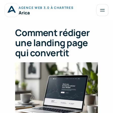
Aller
AGENCE WEB 3.0 À CHARTRES
au
Ouvrir
Arica
le
contenu
menu
Comment rédiger
une landing page
qui convertit