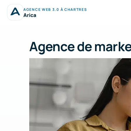
Aller
AGENCE WEB 3.0 À CHARTRES
au
Arica
contenu
Agence de market