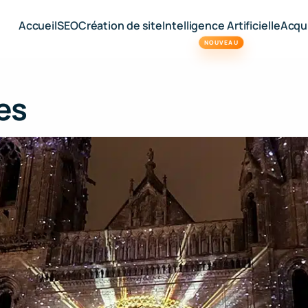
Accueil
SEO
Création de site
Intelligence Artificielle
Acqui
NOUVEAU
res