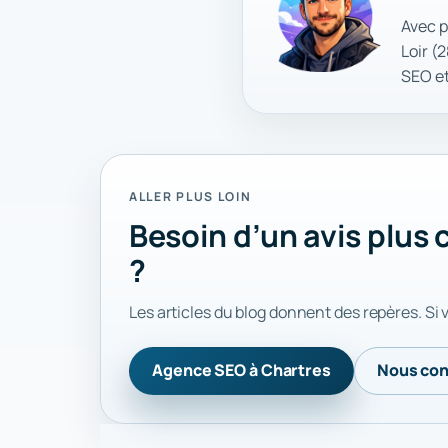
Avec p
Loir (
SEO et 
ALLER PLUS LOIN
Besoin d’un avis plus
?
Les articles du blog donnent des repères. Si 
Agence SEO à Chartres
Nous con